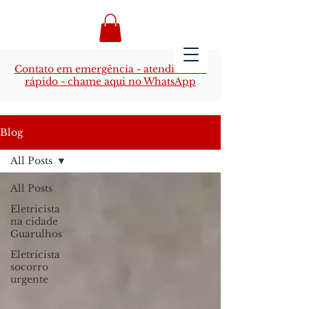
Contato em emergência - atendimento
rápido - chame aqui no WhatsApp
Blog
All Posts
All Posts
Eletricista
na cidade
Guarulhos
Eletricista
socorro
urgente