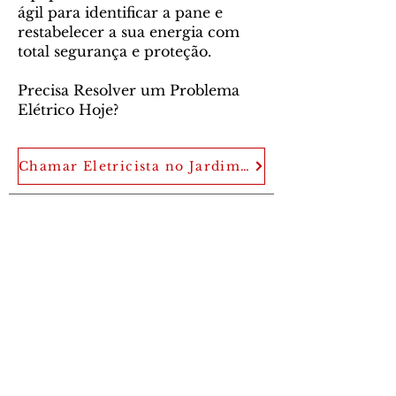
ágil para identificar a pane e
restabelecer a sua energia com
total segurança e proteção.
Precisa Resolver um Problema
Elétrico Hoje?
Chamar Eletricista no Jardim Santa Edwirges
Robô Eletricista
Eletricista Guarulhos
,
Eletricista 24
horas em Guarulhos
e região.
Socorro
elétrico
,
Instalações elétricas
,
diagnóstico elétrico
,
instalação de
quadros
e
aterramento elétrico
para sua
segurança.
Rua Joana Borrego Molina, 173 -