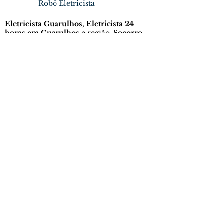
Robô Eletricista
Eletricista Guarulhos
,
Eletricista 24
horas em Guarulhos
e região.
Socorro
elétrico
,
Instalações elétricas
,
diagnóstico elétrico
,
instalação de
quadros
e
aterramento elétrico
para sua
segurança.
Rua Joana Borrego Molina, 173 -
térreo, sala 4, Jd Toscana -
Guarulhos, SP.
Atendimento
Segunda a sexta das 8h às 22h
Sábado das 8h às 20h, e em outros
horários em casos de emergências
inadiáveis.
Atendimento Rápido em Guarulhos
Eletricista Perto de Mim em Guarulhos
Eletricista 24hs em Guarulhos