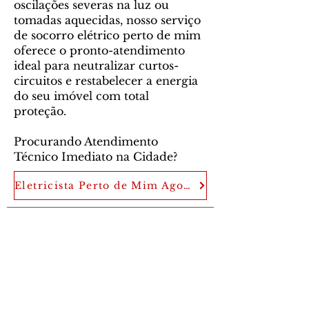
oscilações severas na luz ou
tomadas aquecidas, nosso serviço
de socorro elétrico perto de mim
oferece o pronto-atendimento
ideal para neutralizar curtos-
circuitos e restabelecer a energia
do seu imóvel com total
proteção.
Procurando Atendimento
Técnico Imediato na Cidade?
Eletricista Perto de Mim Agora
Robô Eletricista
Eletricista Guarulhos
,
Eletricista 24
horas em Guarulhos
e região.
Socorro
elétrico
,
Instalações elétricas
,