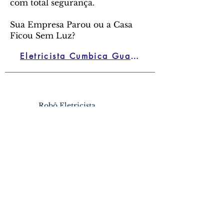
com total segurança.
Sua Empresa Parou ou a Casa
Ficou Sem Luz?
Eletricista Cumbica Guarulhos
Robô Eletricista
Eletricista Guarulhos
,
Eletricista 24
horas em Guarulhos
e região.
Socorro
elétrico
,
Instalações elétricas
,
diagnóstico elétrico
,
instalação de
quadros
e
aterramento elétrico
para sua
segurança.
Rua Joana Borrego Molina, 173 -
térreo, sala 4, Jd Toscana -
Guarulhos, SP.